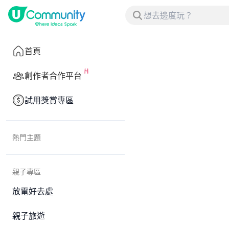
首頁
創作者合作平台
試用獎賞專區
熱門主題
親子專區
放電好去處
親子旅遊