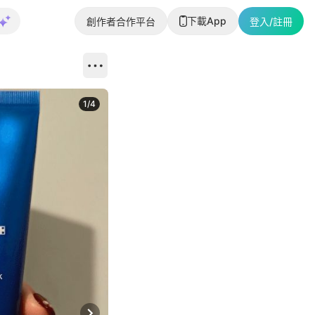
下載App
創作者合作平台
登入/註冊
1
/
4