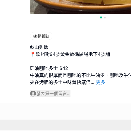
擦餐勁
蘇山雞飯
📍欽州街94號黃金數碼廣場地下4號舖
鮮油咖吔多士 $42
牛油真的很厚而且咖吔的不比牛油少，咖吔及牛
夾在烤脆的多士中味蕾快感倍
...
更多
發表第一個留言...