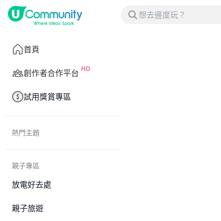
首頁
創作者合作平台
試用獎賞專區
熱門主題
親子專區
放電好去處
親子旅遊