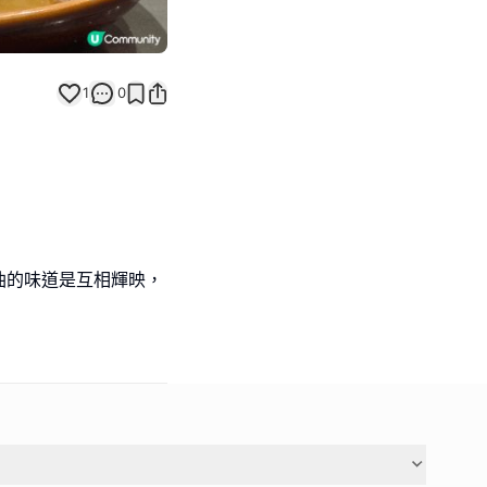
1
0
油的味道是互相輝映，