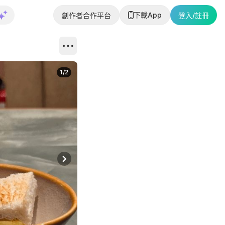
下載App
創作者合作平台
登入/註冊
1
/
2
即睇更多社
Next slide
返回帖文