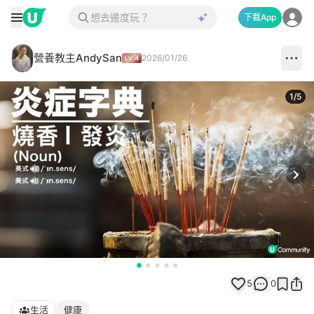
下載App
營養教主AndySan
2026/01/26
1
/
5
Next
5
0
生活
健康