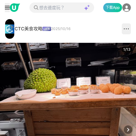
下載App
CTC美食攻略
2025/10/16
1
/
13
Next