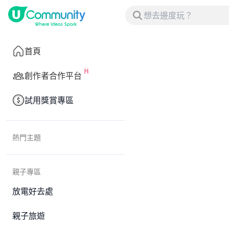
首頁
創作者合作平台
試用獎賞專區
熱門主題
親子專區
放電好去處
親子旅遊