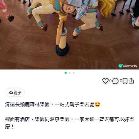
0
0
親子
清遠長頸鹿森林樂園，一站式親子樂去處🤩
裡面有酒店、樂園同溫泉樂園，一家大細一齊去都可以好盡
慶！