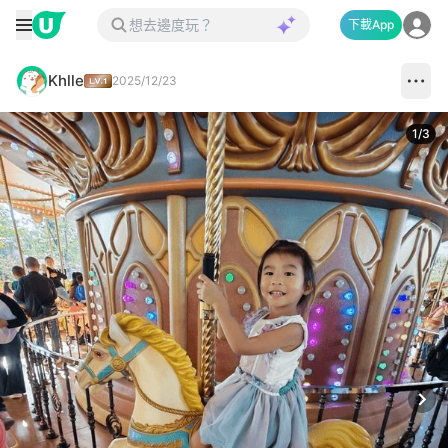
下載App
Khlle
2025/12/23
1
/
3
Next