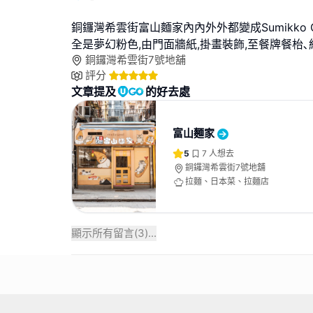
銅鑼灣希雲街富山麵家內內外外都變成Sumikko Gu
全是夢幻粉色,由門面牆紙,掛畫裝飾,至餐牌餐枱､
銅鑼灣希雲街7號地舖
評分
文章提及
的好去處
富山麵家
5
7
人想去
銅鑼灣希雲街7號地舖
拉麵、日本菜、拉麵店
顯示所有留言(
3
)...