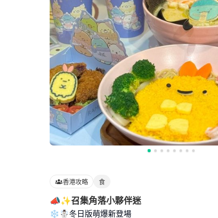
香港攻略
食
📣✨召集角落小夥伴迷
❄️☃️冬日版萌爆新登場