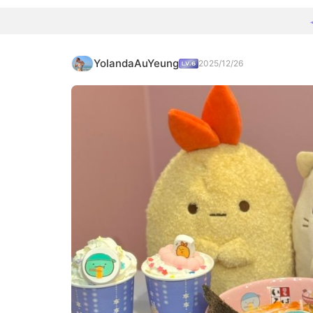
YolandaAuYeung
2025/12/26