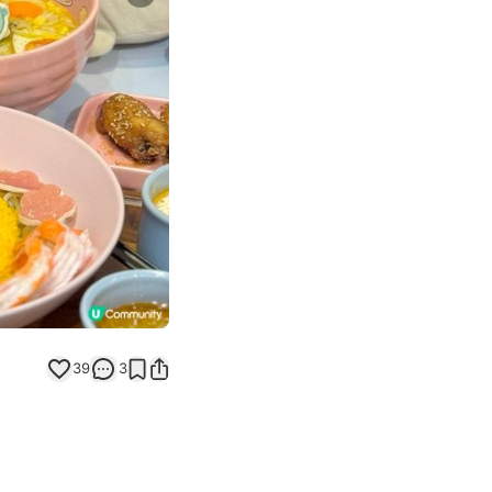
Next slide
39
3