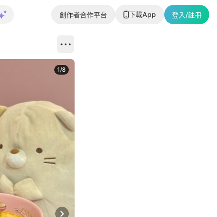
下載App
創作者合作平台
登入/註冊
1
/
8