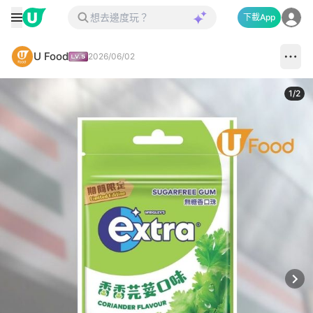
下載App
U Food
2026/06/02
1
/
2
Next