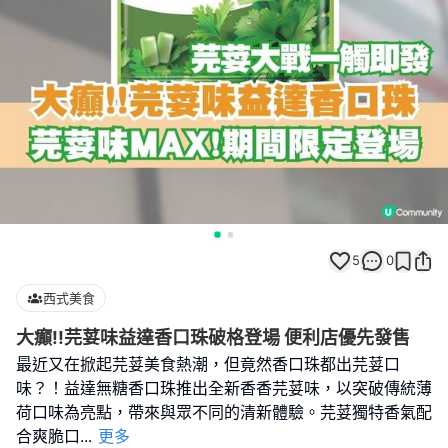
5
0
西式美食
大癲!!芫荽味益達香口珠破格登場 便利店優先發售
最近又在掀起芫荽美食熱潮，但竟然香口珠都出芫荽口
味？！益達無糖香口珠推出全新香香芫荽味，以突破傳統薄
荷口味為亮點，帶來與眾不同的清新體驗。芫荽獨特香氣配
合爽脆口
...
更多