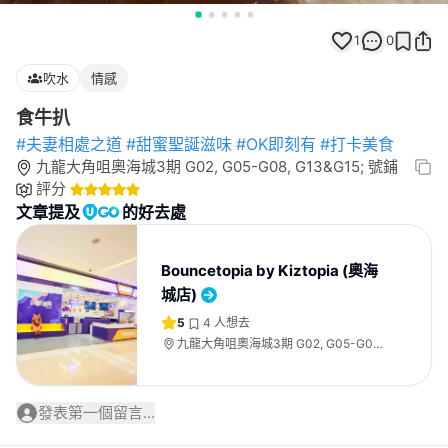
1
0
吹水
情感
食牛扒
#夫妻相處之道
#甜蜜聖誕滋味
#OK即刻有
#打卡美食
九龍大角咀奧海城3期 G02, G05-G08, G13&G15; 號鋪
評分
文章提及
的好去處
Bouncetopia by Kiztopia (奧海
城店)
5
4
人想去
九龍大角咀奧海城3期 G02, G05-G08,
G13&G15; 號鋪
發表第一個留言...