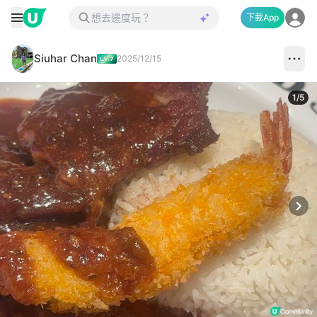
下載App
Siuhar Chan
2025/12/15
1
/
5
Next