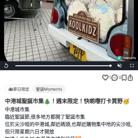
Loaded
:
Replay
Unmute
Full
100.00%
1
0
節日限定
聖誕Moments
中港城聖誕市集🎄！週末限定！快啲嚟打卡買野🥳
中港城市集
臨近聖誕節,很多地方都開了聖誕市集
位於尖沙咀的中港城,鄰近碼頭,也鄰近購物集中地的尖沙咀,
但只限星期六日才開放