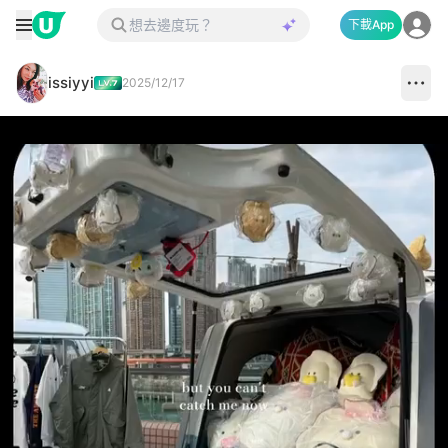
下載App
issiyyi
2025/12/17