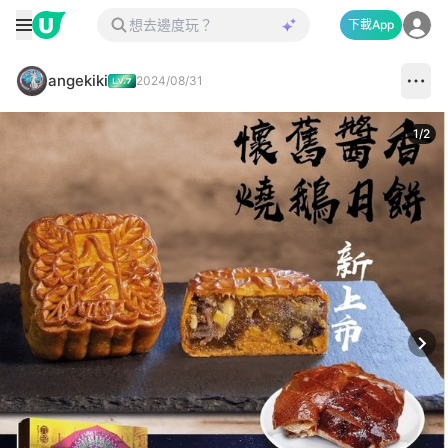
下載App
angekiki
2024/08/31
1
/
2
Next