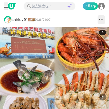
下載App
shirley91
2026/01/07
1
/
4
Next