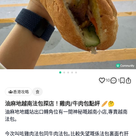
10
1
香港攻略
食
油麻地越南法包探店！雞肉/牛肉包點評 🥖🤔
油麻地地鐵站出口轉角位有一間神秘嘅越南小店,專賣越南
法包｡
今次叫咗雞肉法包同牛肉法包｡比較失望嘅係法包裏面冇肝