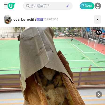
下載App
nocarbs_nolife
2025/12/20
1
/
5
Next