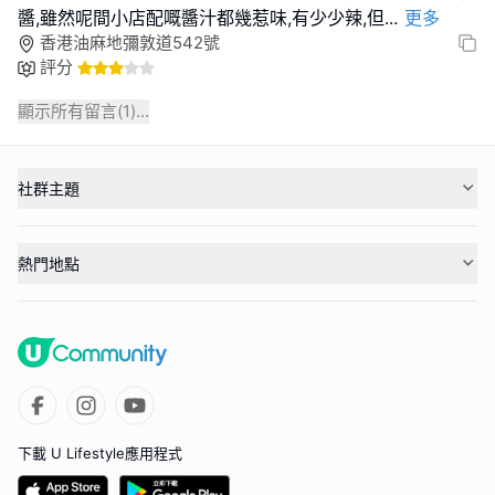
醬,雖然呢間小店配嘅醬汁都幾惹味,有少少辣,但
...
更多
香港油麻地彌敦道542號
評分
顯示所有留言(
1
)...
社群主題
熱門地點
下載 U Lifestyle應用程式