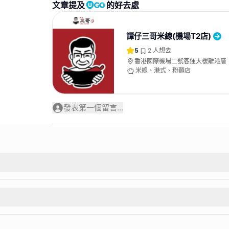
文章提及
的好去處
譚仔三哥米線(機場T2店)
5
2
人想去
香港國際機場二號客運大樓離港層
食廣場
米線、港式、粉麵店
發表第一個留言...