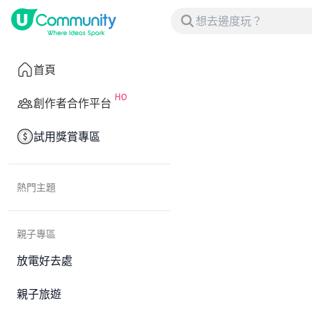
首頁
創作者合作平台
試用獎賞專區
熱門主題
親子專區
放電好去處
親子旅遊