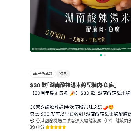
著數報料
飲食
$30 歎｢湖南酸辣湯米線配腩肉‧魚腐｣
【30周年慶第五彈 🎉】$30 歎｢湖南酸辣湯米線
30驚喜繼續放送!今次帶嚟惹味之選🌶️🤩
只需 $30,就可以堂食歎到｢湖南酸辣湯米線配腩
香港國際機場二號客運大樓離港層（L7）離境前
評分