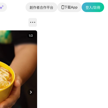
下載App
創作者合作平台
登入/註冊
1
/
2
即睇更多社
Next slide
返回帖文