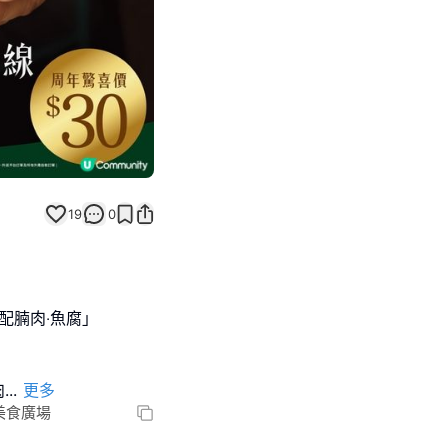
19
0
配腩肉‧魚腐｣
肉
...
更多
美食廣場