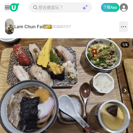
下載App
Lam Chun Fai
2026/01/17
1
/
4
Next