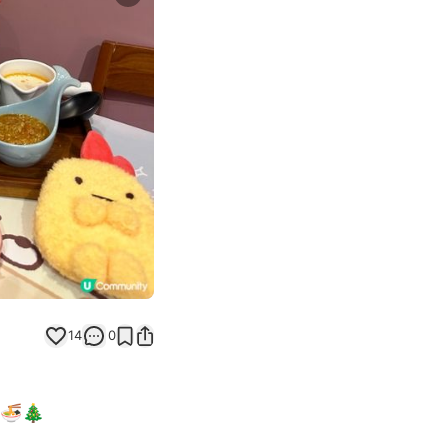
Next slide
14
0
🎄