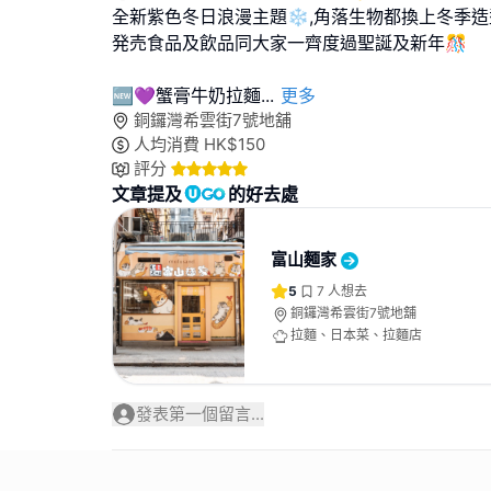
全新紫色冬日浪漫主題❄️,角落生物都換上冬季造
発売食品及飲品同大家一齊度過聖誕及新年🎊
🆕💜蟹膏牛奶拉麵
...
更多
銅鑼灣希雲街7號地舖
人均消費
HK$
150
評分
文章提及
的好去處
富山麵家
5
7
人想去
銅鑼灣希雲街7號地舖
拉麵、日本菜、拉麵店
發表第一個留言...