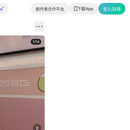
下載App
創作者合作平台
登入/註冊
1
/
14