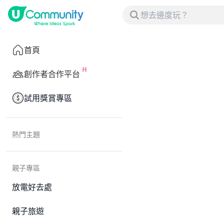
首頁
創作者合作平台
試用獎賞專區
熱門主題
親子專區
放電好去處
親子旅遊