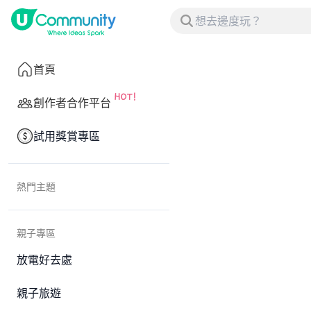
首頁
創作者合作平台
試用獎賞專區
熱門主題
親子專區
放電好去處
親子旅遊