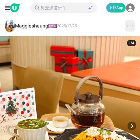
下載App
Maggiesheung
2025/12/25
1
/
4
Next