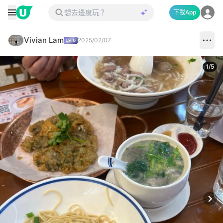
下載App
Vivian Lam
2025/02/07
1
/
5
Next