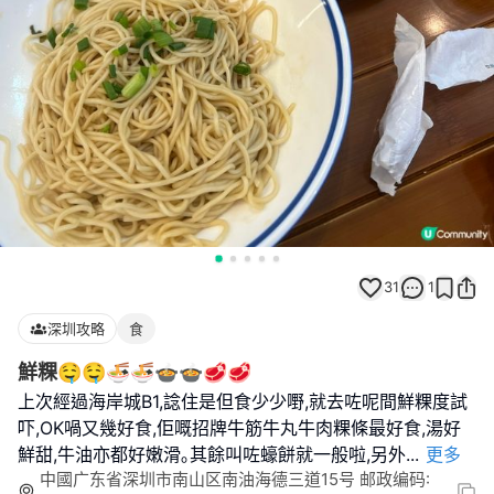
31
1
深圳攻略
食
鮮粿🤤🤤🍜🍜🍲🍲🥩🥩
上次經過海岸城B1,諗住是但食少少嘢,就去咗呢間鮮粿度試
吓,OK喎又幾好食,佢嘅招牌牛筋牛丸牛肉粿條最好食,湯好
鮮甜,牛油亦都好嫩滑｡其餘叫咗蠔餅就一般啦,另外
...
更多
中國广东省深圳市南山区南油海德三道15号 邮政编码: