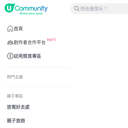
首頁
創作者合作平台
試用獎賞專區
熱門主題
親子專區
放電好去處
親子旅遊