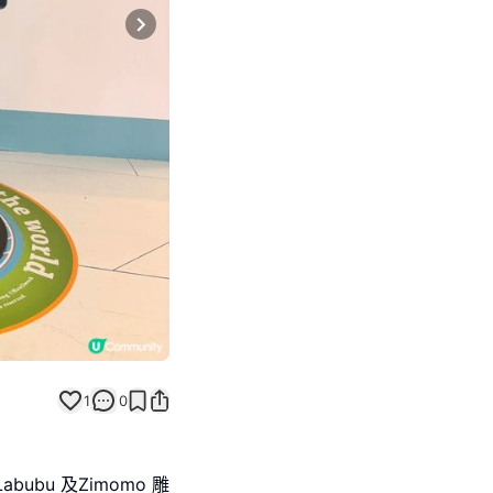
Next slide
1
0
abubu 及Zimomo 雕