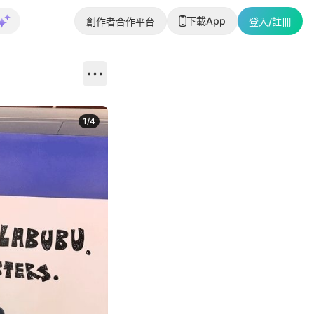
下載App
創作者合作平台
登入/註冊
1
/
4