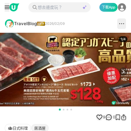
下載App
TravelBlog
2026/02/09
1
/
4
Next
9
0
日式料理
居酒屋