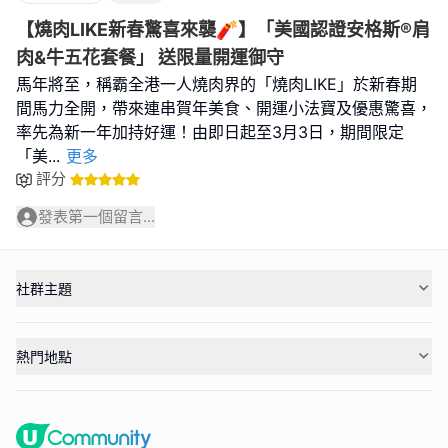
【燒肉LIKE新春驚喜來襲🧨】「美國認證安格斯®肩
肉&牛五花套餐」 送限量開運御守
馬年將至，稱霸全港一人燒肉界的「燒肉LIKE」於新春期
間馬力全開，帶來連串賀年美食、開運小法寶及優惠驚喜，
率先為新一年加持好運！由即日起至3月3日，期間限定
「美
...
更多
評分
發表第一個留言...
社群主題
熱門地點