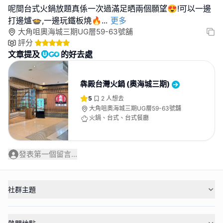
呢間台式火鍋放題真係一次過滿足晒兩個願望😍!可以一邊
打邊爐🍲,一邊玩鐵板燒🔥
...
更多
大角咀奧海城三期UG層59-63號舖
評分
文章提及
的好去處
犇殿台灣火鍋 (奧海城三期)
5
2
人想去
大角咀奧海城三期UG層59-63號舖
火鍋、台式、台式餐廳
發表第一個留言...
社群主題