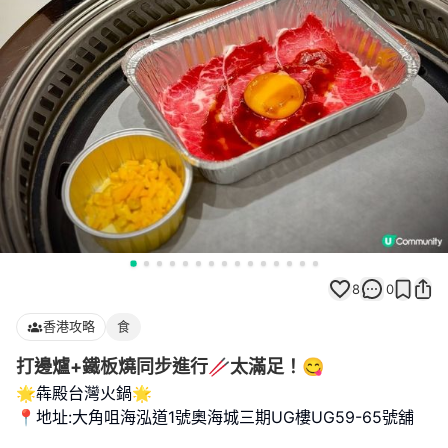
8
0
香港攻略
食
打邊爐+鐵板燒同步進行🥢太滿足！😋
🌟犇殿台灣火鍋🌟
📍地址:大角咀海泓道1號奧海城三期UG樓UG59-65號舖