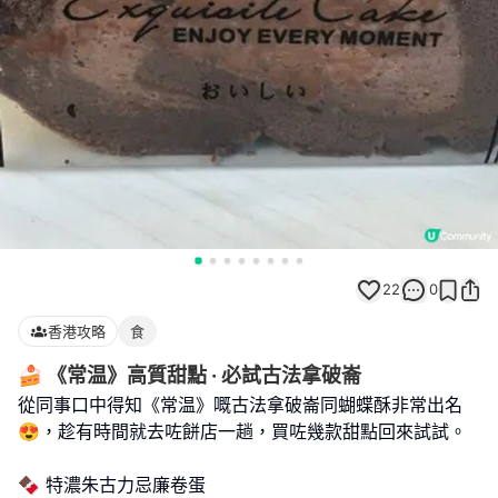
22
0
香港攻略
食
🍰 《常温》高質甜點 · 必試古法拿破崙
從同事口中得知《常温》嘅古法拿破崙同蝴蝶酥非常出名
😍，趁有時間就去咗餅店一趟，買咗幾款甜點回來試試。
🍫 特濃朱古力忌廉卷蛋