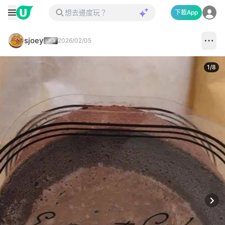
下載App
sjoey
2026/02/05
1
/
8
Next