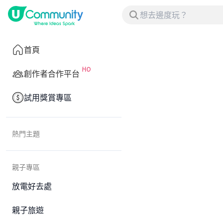
首頁
創作者合作平台
試用獎賞專區
熱門主題
親子專區
放電好去處
親子旅遊