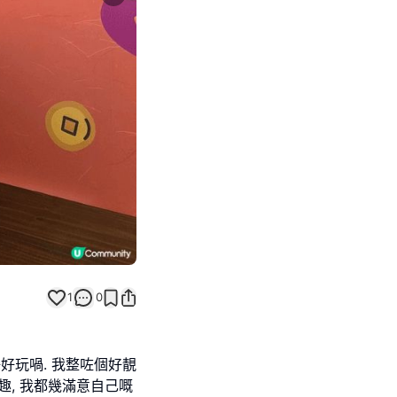
Next slide
1
0
好玩喎. 我整咗個好靚
趣, 我都幾滿意自己嘅