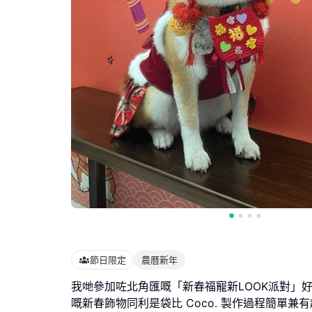
節日限定
農曆新年
我哋參加咗北角匯嘅「新春福寵新LOOK派對」好
嘅新春飾物同利是袋比 Coco. 製作過程簡單兼有