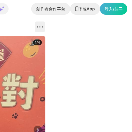
下載App
創作者合作平台
登入/註冊
1
/
4