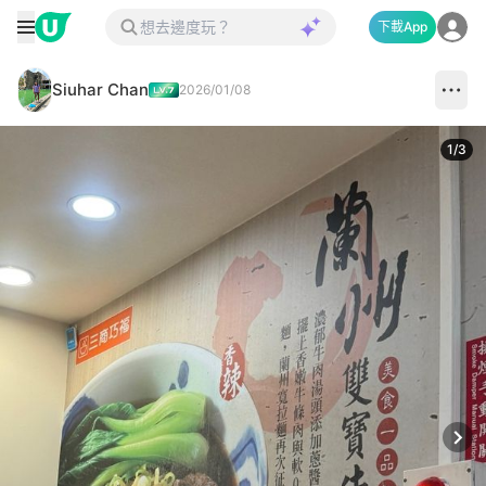
下載App
Siuhar Chan
2026/01/08
1
/
3
Next