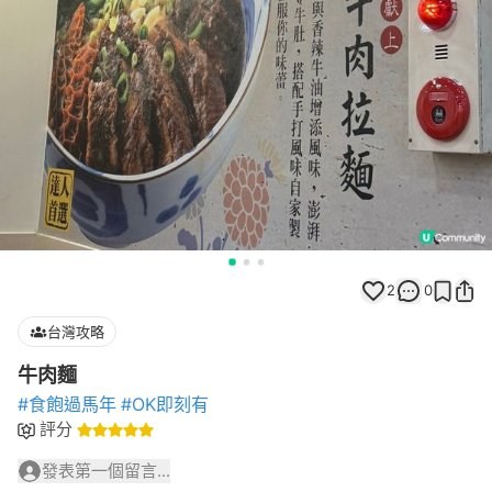
2
0
台灣攻略
牛肉麵
#食飽過馬年
#OK即刻有
評分
發表第一個留言...