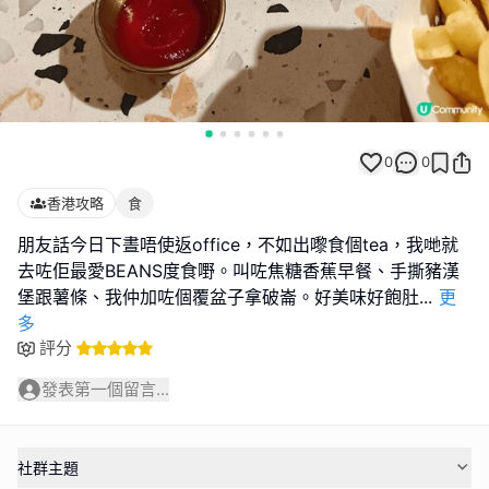
0
0
香港攻略
食
朋友話今日下晝唔使返office，不如出嚟食個tea，我哋就
去咗佢最愛BEANS度食嘢。叫咗焦糖香蕉早餐、手撕豬漢
堡跟薯條、我仲加咗個覆盆子拿破崙。好美味好飽肚
...
更
多
評分
發表第一個留言...
社群主題