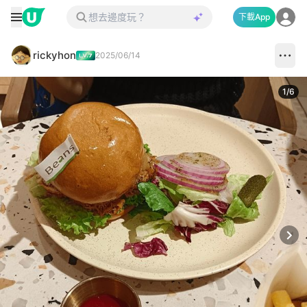
下載App
rickyhon
2025/06/14
1
/
6
Next