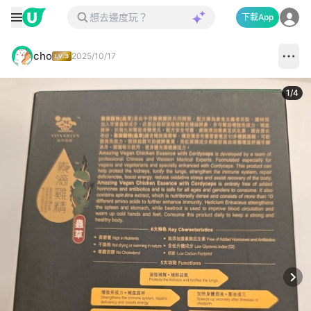
下載App
cho
2025/10/17
1
/
4
Next