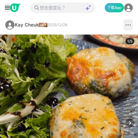
下載App
Kay Cheuk
2025/12/28
1
/
5
Next