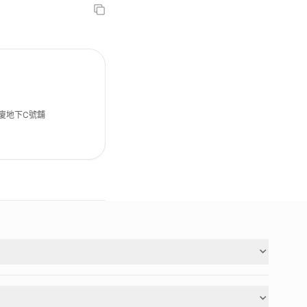
大廈地下C號舖