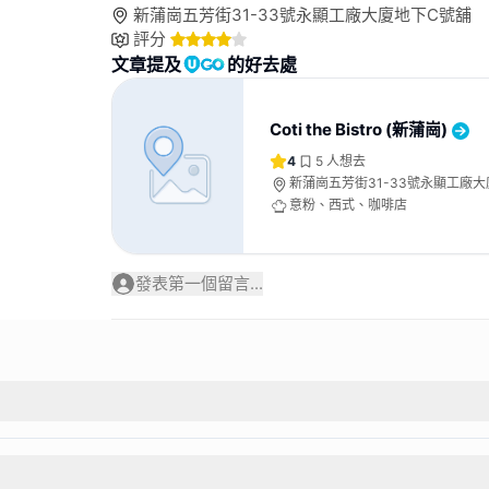
新蒲崗五芳街31-33號永顯工廠大廈地下C號舖
評分
文章提及
的好去處
Coti the Bistro (新蒲崗)
4
5
人想去
新蒲崗五芳街31-33號永顯工廠
意粉、西式、咖啡店
發表第一個留言...