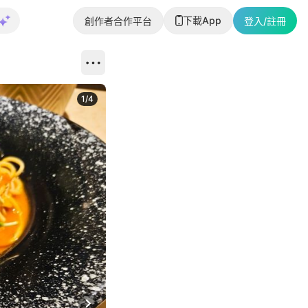
下載App
創作者合作平台
登入/註冊
1
/
4