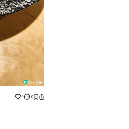
Next slide
0
0