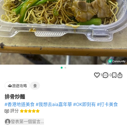
1
0
旅遊攻略
食
排骨炒麵
#香港地道美食
#我想去aia嘉年華
#OK即刻有
#打卡美食
評分
發表第一個留言...