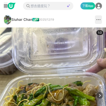
下載App
Siuhar Chan
2025/12/19
1
/
2
Next