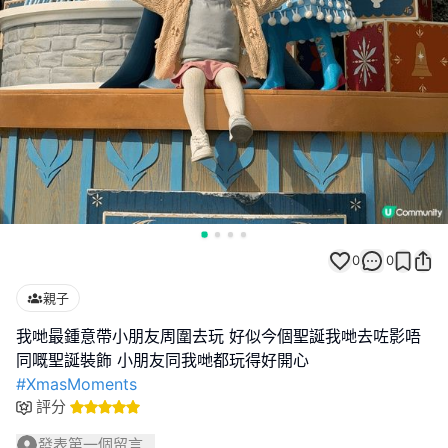
0
0
親子
我哋最鍾意帶小朋友周圍去玩 好似今個聖誕我哋去咗影唔
#XmasMoments
評分
發表第一個留言...