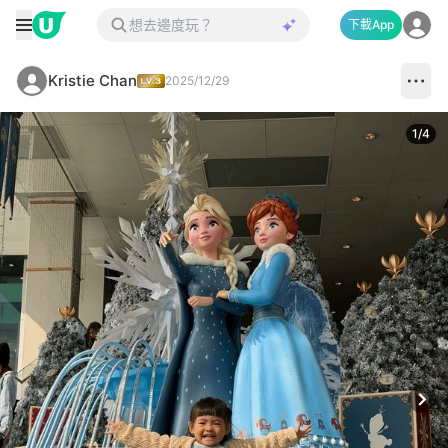
下載App
Kristie Chan
2025/12/29
1
/
4
Next