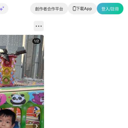
下載App
創作者合作平台
登入/註冊
1
/
2
即睇更多社