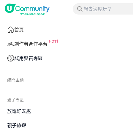
首頁
創作者合作平台
試用獎賞專區
熱門主題
親子專區
放電好去處
親子旅遊