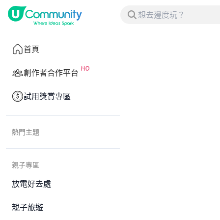
首頁
創作者合作平台
試用獎賞專區
熱門主題
親子專區
放電好去處
親子旅遊