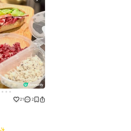
Next slide
21
2
✨