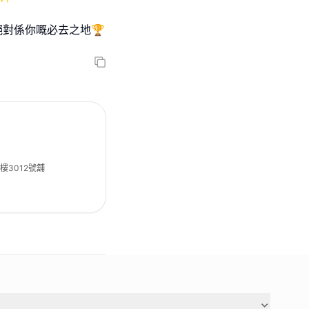
se絕對係你嘅必去之地🏆
樓3012號舖