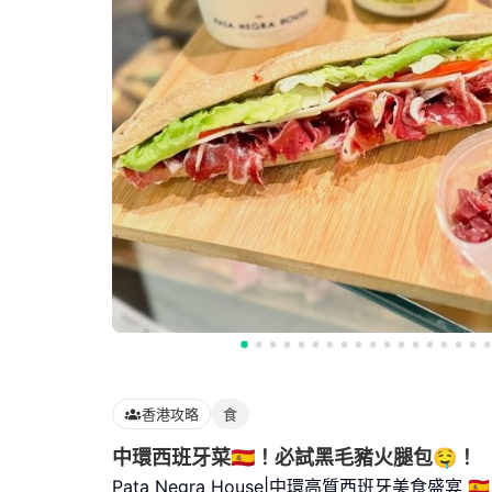
香港攻略
食
中環西班牙菜🇪🇸！必試黑毛豬火腿包🤤！
Pata Negra House|中環高質西班牙美食盛宴 🇪