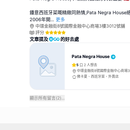
鍾意西班牙菜嘅精緻同熱情,Pata Negra Hou
2006年開
...
更多
中環金融街8號國際金融中心商場3樓3012號舖
評分
文章提及
的好去處
Pata Negra House
5
2
人想去
中環金融街8號國際金融中心商場3
佛卡夏、西班牙菜、外賣店
顯示所有留言(
2
)...