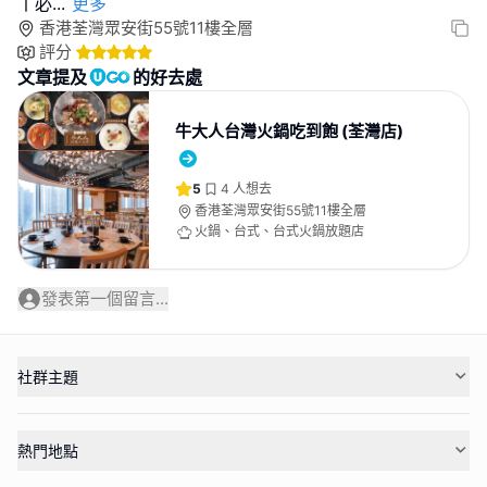
丨必
...
更多
香港荃灣眾安街55號11樓全層
評分
文章提及
的好去處
牛大人台灣火鍋吃到飽 (荃灣店)
5
4
人想去
香港荃灣眾安街55號11樓全層
火鍋、台式、台式火鍋放題店
發表第一個留言...
社群主題
熱門地點