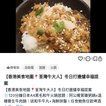
Loaded
:
Unmute
100.00%
3
0
擦餐勁
自助餐
放題
火鍋
【香港美食地圖📍荃灣牛大人】冬日打邊爐幸福提
案
【香港美食地圖📍荃灣牛大人】冬日打邊爐幸福提案
❄️120分鐘日本A4黑毛和牛火鍋放題｜阿公暖胃雞粥鍋x溫
補養生牛肉鍋｜送和牛牛丸+海鮮拼盤丨任食鮑魚任飲啤酒