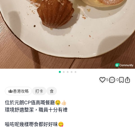
5
0
香港攻略
打卡
食
位於元朗CP值高嘅餐廳🤤👍🏻
環境舒適整潔，職員十分有禮
嗌咗呢幾樣嘢食都好好味😋