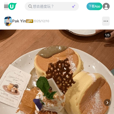
下載App
Pak Yin
2025/12/10
1
/
5
Next