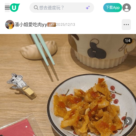
下載App
潘小姐愛吃肉yy
2025/12/13
1
/
4
Next