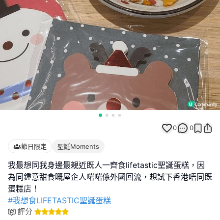
0
0
節日限定
聖誕Moments
我最想同我身邊最親近既人一齊食lifetastic聖誕蛋糕，因
為同鍾意甜食嘅屋企人啱啱係外國回流，想試下香港唔同既
#我想食LIFETASTIC聖誕蛋糕
評分