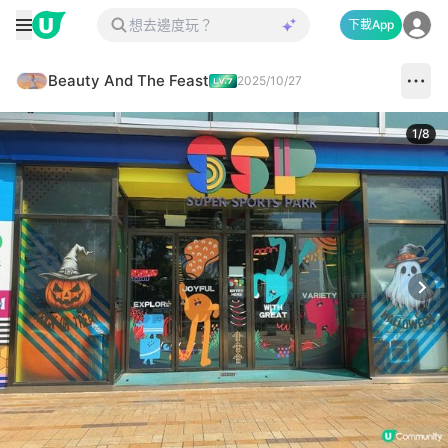
下載App
Beauty And The Feast
2025/10/27
1
/
8
Next