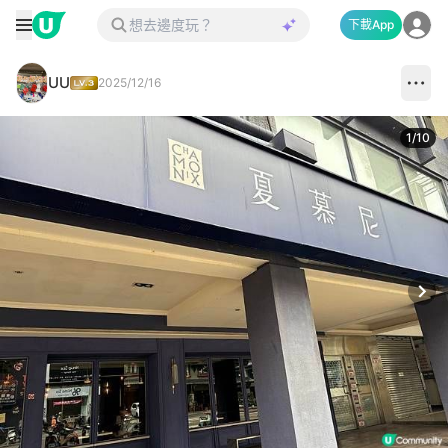
下載App
UU
2025/12/16
1
/
10
Next