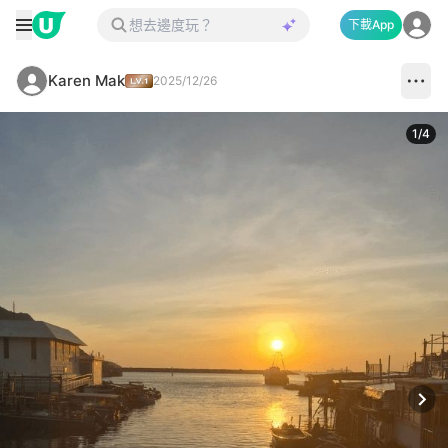
下載App
Karen Mak
2025/12/26
1
/
4
Next