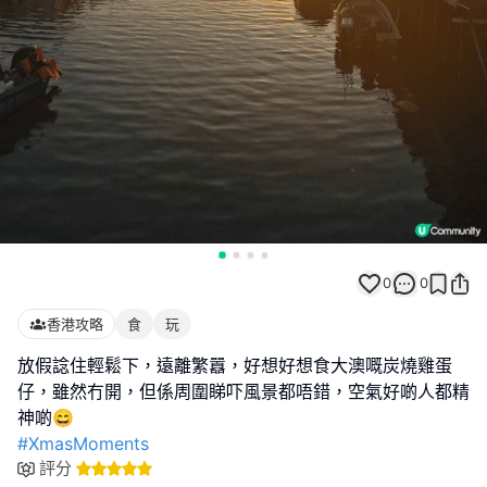
0
0
香港攻略
食
玩
放假諗住輕鬆下，遠離繁囂，好想好想食大澳嘅炭燒雞蛋
仔，雖然冇開，但係周圍睇吓風景都唔錯，空氣好啲人都精
#XmasMoments
評分