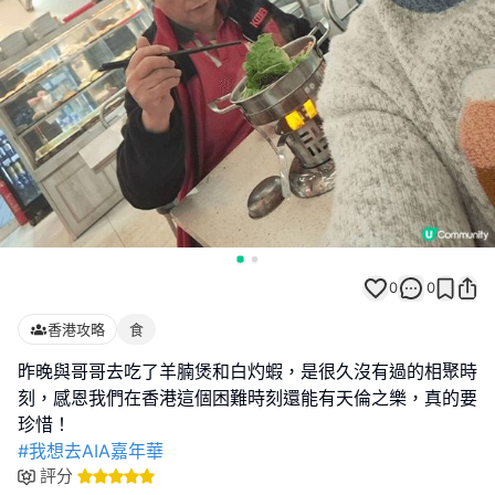
0
0
香港攻略
食
昨晚與哥哥去吃了羊腩煲和白灼蝦，是很久沒有過的相聚時
刻，感恩我們在香港這個困難時刻還能有天倫之樂，真的要
#我想去AIA嘉年華
評分