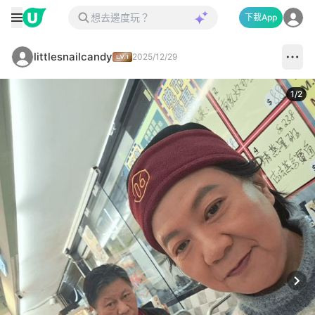
下載App
littlesnailcandy
2025/12/29
1
/
2
Next