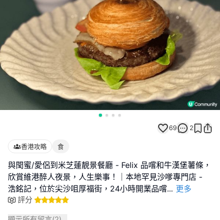
69
2
香港攻略
食
與閠蜜/愛侶到米芝蓮靚景餐廳 - Felix 品嚐和牛漢堡薯條，
欣賞維港醉人夜景，人生樂事！｜本地罕見沙嗲專門店 -
浩銘記，位於尖沙咀厚福街，24小時開業品嚐
...
更多
評分
顯示所有留言(
2
)...