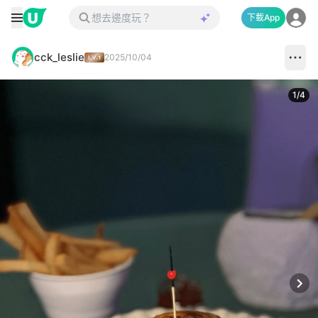
下載App
cck_leslie
2025/10/04
1
/
4
Next