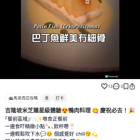
Loaded
:
Unmute
100.00%
13
0
馬來西亞攻略
食
打卡
吉隆坡米芝蓮星級體驗😍鴨肉料理 😋 慶祝必去！🎉
｢餐前區域｣🍽️✨喺食正餐前
一邊食吓精緻小點🍡､飲杯嘢🍸
一邊輕鬆吹下水💬😊 個感覺好 chill😚💫