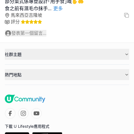
部分菜式係專登設計｢用手食｣嘅✋🤲
食之前有濕毛巾抹手
...
更多
馬來西亞吉隆坡
評分
發表第一個留言...
社群主題
熱門地點
下載 U Lifestyle應用程式