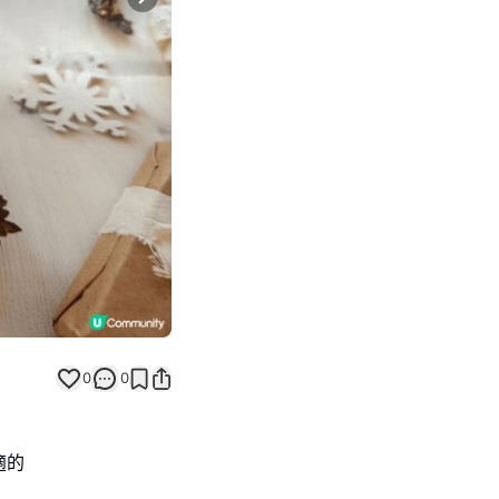
Next slide
0
0