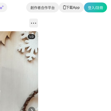
下載App
創作者合作平台
登入/註冊
1
/
3