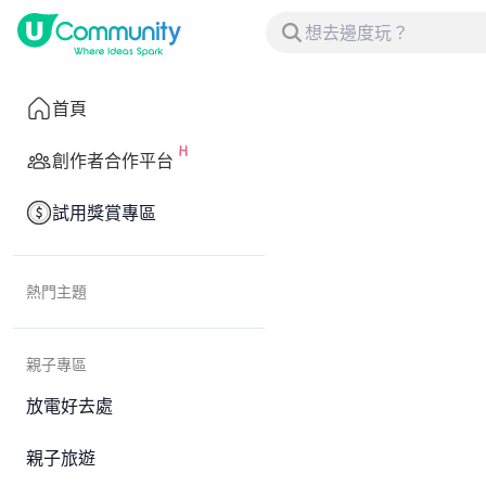
首頁
創作者合作平台
試用獎賞專區
熱門主題
親子專區
放電好去處
親子旅遊