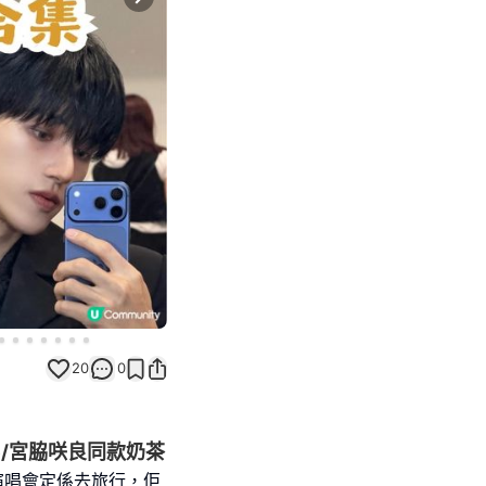
Next slide
20
0
é/宮脇咲良同款奶茶
開演唱會定係去旅行，佢