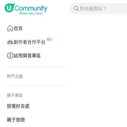
首頁
創作者合作平台
試用獎賞專區
熱門主題
親子專區
放電好去處
親子旅遊