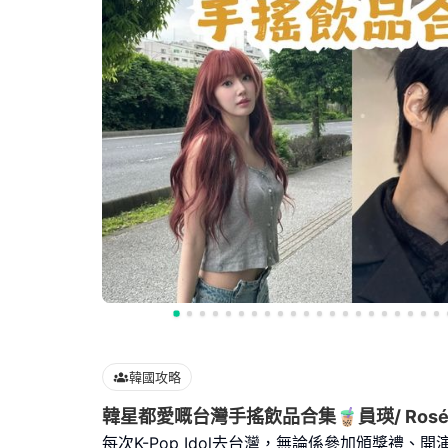
韓國攻略
韓星都愛嘅台灣手搖飲品合集🧋員瑛/ Ros
每次K-Pop Idol去台灣，無論係參加頒獎禮、