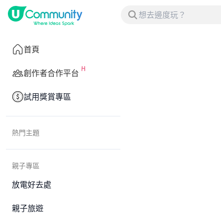
首頁
創作者合作平台
試用獎賞專區
熱門主題
親子專區
放電好去處
親子旅遊