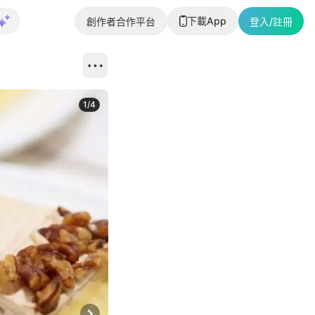
下載App
創作者合作平台
登入/註冊
1
/
4