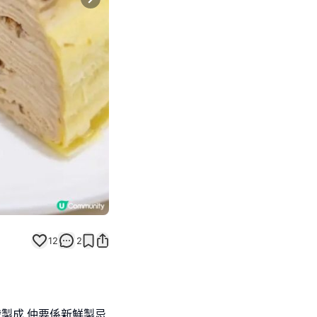
Next slide
12
2
戟製成,仲要係新鮮製忌