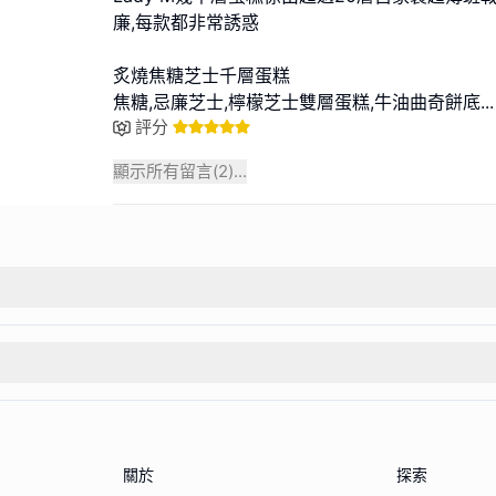
廉,每款都非常誘惑
炙燒焦糖芝士千層蛋糕
焦糖,忌廉芝士,檸檬芝士雙層蛋糕,牛油曲奇餅底
...
評分
顯示所有留言(
2
)...
關於
探索