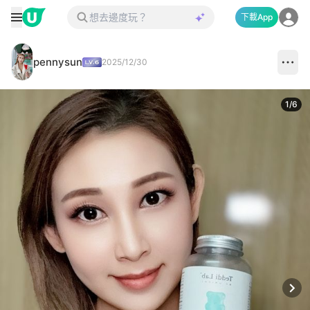
下載App
pennysun
2025/12/30
1
/
6
Next