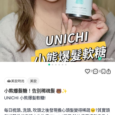
7
0
美妝時尚
美妝
小熊爆髮糖！告別稀疏髮 🐻✨
UNICHI 小熊爆髮軟糖!
每日梳頭､洗頭､吹頭之後發現擔心頭髮變得稀疏😣?其實頭