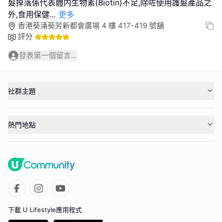
髮掉落係代表體内生物素(Biotin)不足,除咗使用護髮產品之
外,食用保健
...
更多
香港葵涌葵芳新都會廣場 4 樓 417-419 號舖
評分
發表第一個留言...
社群主題
熱門地點
下載 U Lifestyle應用程式