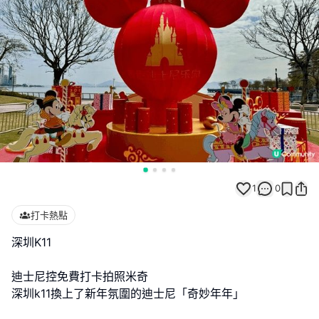
1
0
打卡熱點
深圳K11
迪士尼控免費打卡拍照米奇
深圳k11換上了新年氛圍的迪士尼「奇妙年年」