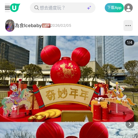
下載App
為食Icebaby
2026/02/05
1
/
4
Next