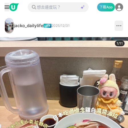
下載App
jacko_dailylife
2025/12/31
1
/
11
Next