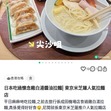
19
1
香港攻略
食
日本吃過懷念雞白湯醬油拉麵| 東京米芝蓮人氣拉麵
店
平日麻麻哋吃拉麵,之前去旅行係成田機場店食過雞白湯拉
麵,真係覺得好好食🤤,尼間就係東京米芝蓮推介人氣拉麵店