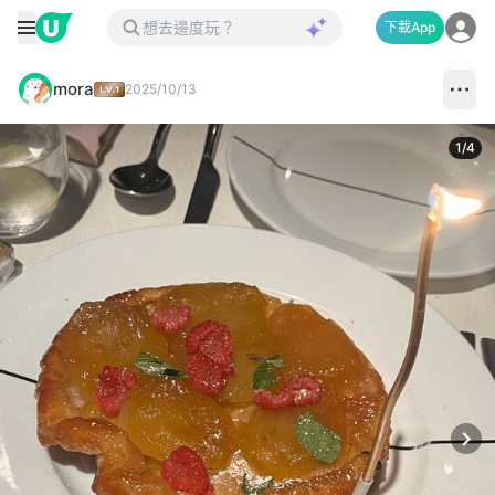
下載App
mora
2025/10/13
1
/
4
Next