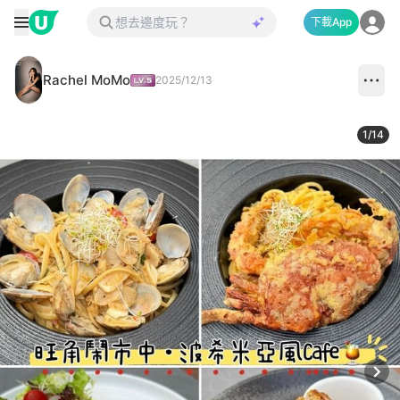
下載App
Rachel MoMo
2025/12/13
1
/
14
Next