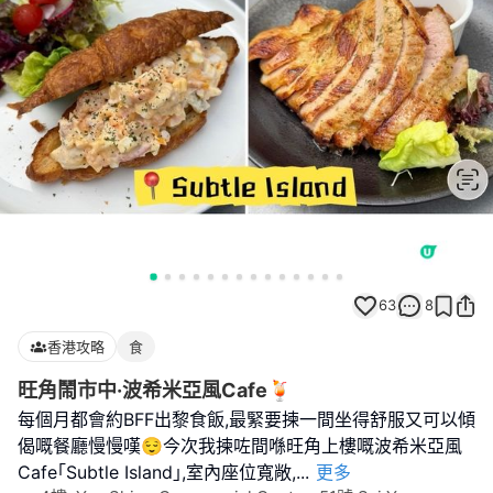
63
8
香港攻略
食
旺角鬧市中·波希米亞風Cafe🍹
每個月都會約BFF出黎食飯,最緊要揀一間坐得舒服又可以傾
偈嘅餐廳慢慢嘆😌今次我揀咗間喺旺角上樓嘅波希米亞風
Cafe｢Subtle Island｣,室內座位寬敞,
...
更多